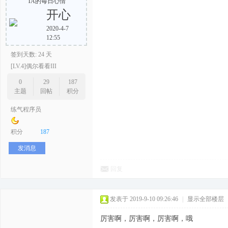
TA的每日心情
开心
2020-4-7
12:55
签到天数: 24 天
[LV.4]偶尔看看III
0
29
187
主题
回帖
积分
练气程序员
积分
187
发消息
回复
发表于 2019-9-10 09:26:46
|
显示全部楼层
厉害啊，厉害啊，厉害啊，哦