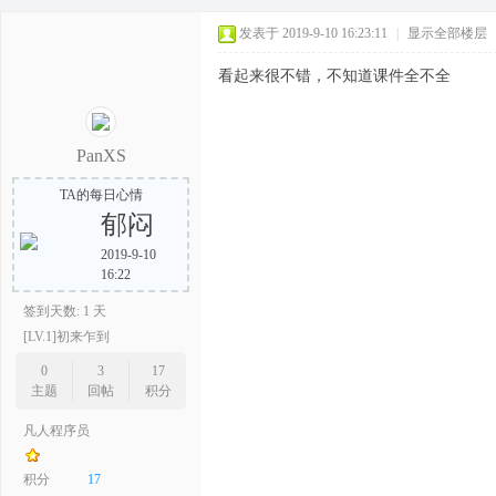
发表于 2019-9-10 16:23:11
|
显示全部楼层
看起来很不错，不知道课件全不全
PanXS
TA的每日心情
郁闷
2019-9-10
16:22
签到天数: 1 天
[LV.1]初来乍到
0
3
17
主题
回帖
积分
凡人程序员
积分
17