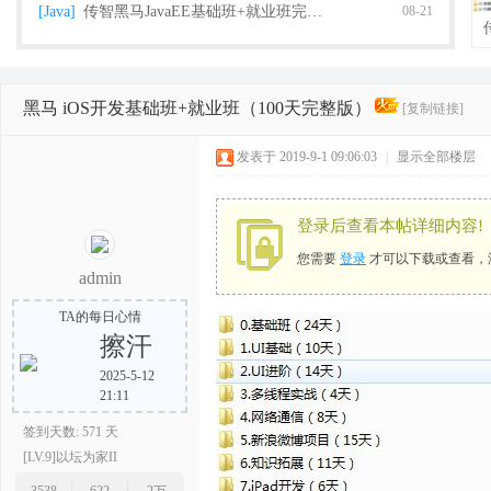
[Java]
传智黑马JavaEE基础班+就业班完整版（2018
08-21
黑马 iOS开发基础班+就业班（100天完整版）
[复制链接]
栈
发表于 2019-9-1 09:06:03
|
显示全部楼层
登录后查看本帖详细内容!
您需要
登录
才可以下载或查看，
admin
TA的每日心情
擦汗
程
2025-5-12
21:11
签到天数: 571 天
[LV.9]以坛为家II