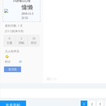
TA的每日心情
慵懒
2019-11-5
22:52
签到天数: 1 天
[LV.1]初来乍到
0
2
10
主题
回帖
积分
凡人程序员
积分
10
发消息
回复
1
2
3
发表新帖