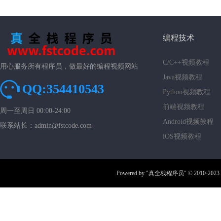
编程技术
C/C++视频教程
用心服务所有程序员，做最好的编程视频网站
Java视频教程
QQ:354410543
Python视频教程
前端视频教程
周一至周日 00:00-24:00
Android视频教程
联系站长：admin@fstcode.com
iOS视频教程
Powered by
"真全栈程序员"
© 2010-2023