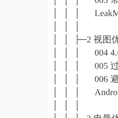
│ │ │ LeakMem
│ │ │
│ │ ├─2 视图
│ │ │ 004 4
│ │ │ 005
│ │ │ 00
│ │ │ AndroidO
│ │ │