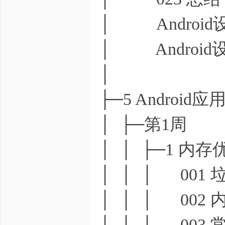
│ Android
│ Android
│
├─5 Androi
│ ├─第1周
│ │ ├─1 内存
│ │ │ 001
│ │ │ 002
│ │ │ 003