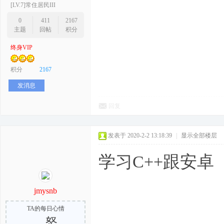
[LV.7]常住居民III
0
411
2167
主题
回帖
积分
终身VIP
积分
2167
发消息
回复
发表于 2020-2-2 13:18:39
|
显示全部楼层
学习C++跟安卓
jmysnb
TA的每日心情
怒