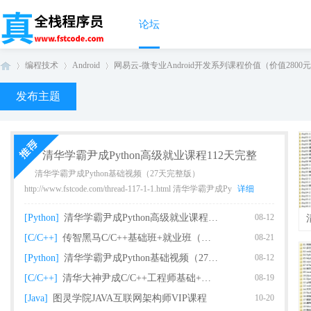
论坛
编程技术
Android
网易云-微专业Android开发系列课程价值（价值2800元） 
发布主题
真
›
›
›
清华学霸尹成Python高级就业课程112天完整
清华学霸尹成Python基础视频（27天完整版）
http://www.fstcode.com/thread-117-1-1.html 清华学霸尹成Py
详细
[Python]
清华学霸尹成Python高级就业课程112天完整
08-12
[C/C++]
传智黑马C/C++基础班+就业班（完整版）
08-21
[Python]
清华学霸尹成Python基础视频（27天完整版课
08-12
全
[C/C++]
清华大神尹成C/C++工程师基础+就业课程（93
08-19
[Java]
图灵学院JAVA互联网架构师VIP课程
10-20