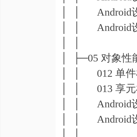
│ │ Androi
│ │ Androi
│ │
│ ├─05 对象
│ │ 012 单
│ │ 013 享
│ │ Androi
│ │ Androi
│ │