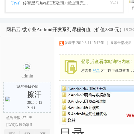
[Java]
传智黑马JavaEE基础班+就业班完整版（2018
08-21
网易云-微专业Android开发系列课程价值（价值2800元）
[复制
栈
发表于 2019-8-11 15:12:51
|
显示全部楼层
登录后查看本帖详细内容!
您需要
登录
才可以下载或查看，
admin
TA的每日心情
擦汗
程
2025-5-12
21:11
签到天数: 571 天
[LV.9]以坛为家II
目录