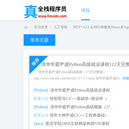
论坛
前沿技术
人工智能
MCP+A2A 从0到1构建类Manus多Age
发布主题
真
›
›
›
清华学霸尹成Python高级就业课程112天完
清华学霸尹成Python基础视频（27天完整版）
http://www.fstcode.com/thread-117-1-1.html 清华学霸尹成Py
详细
[Python]
清华学霸尹成Python高级就业课程112天完整
[C/C++]
传智黑马C/C++基础班+就业班（完整版）
[Python]
清华学霸尹成Python基础视频（27天完整版课
全
[C/C++]
清华大神尹成C/C++工程师基础+就业课程（93
[Java]
图灵学院JAVA互联网架构师VIP课程