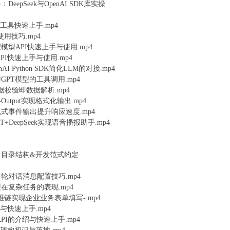
eepSeek与OpenAI SDK库实操
uv工具快速上手.mp4
与使用技巧.mp4
与推理模型API快速上手与使用.mp4
型API快速上手与使用.mp4
I Python SDK简化LLM的对接.mp4
k与GPT模型的工具调用.mp4
：数据校验即数据解析.mp4
ON-Output实现格式化输出.mp4
SDK流式事件输出提升响应速度.mp4
T+DeepSeek实现语音播报助手.mp4
目目录结构&开发范式约定
模型多轮对话消息配置技巧.mp4
型在复杂任务的表现.mp4
T思维链实现企业业务表单填写-.mp4
识与快速上手.mp4
tAPI的介绍与快速上手.mp4