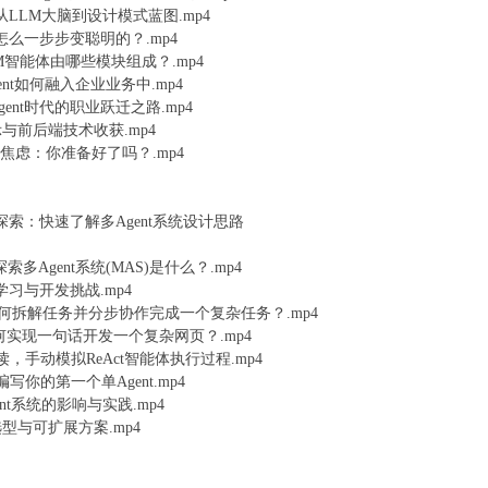
魂：从LLM大脑到设计模式蓝图.mp4
t是怎么一步步变聪明的？.mp4
LM智能体由哪些模块组成？.mp4
gent如何融入企业业务中.mp4
gent时代的职业跃迁之路.mp4
示与前后端技术收获.mp4
利与焦虑：你准备好了吗？.mp4
统探索：快速了解多Agent系统设计思路
探索多Agent系统(MAS)是什么？.mp4
构学习与开发挑战.mp4
us如何拆解任务并分步协作完成一个复杂任务？.mp4
如何实现一句话开发一个复杂网页？.mp4
速读，手动模拟ReAct智能体执行过程.mp4
式编写你的第一个单Agent.mp4
ent系统的影响与实践.mp4
选型与可扩展方案.mp4