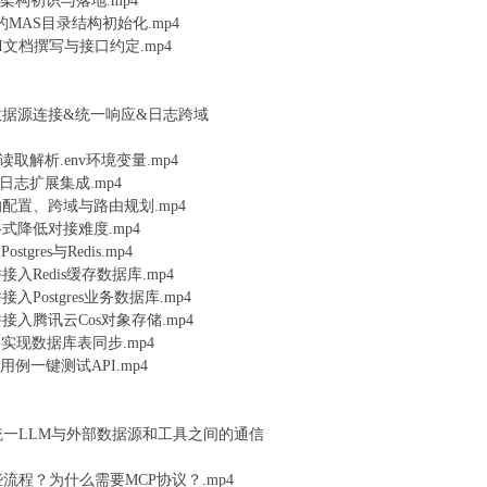
D)架构初识与落地.mp4
DD的MAS目录结构初始化.mp4
API文档撰写与接口约定.mp4
数据源连接&统一响应&日志跨域
ngs快速读取解析.env环境变量.mp4
日志扩展集成.mp4
的配置、跨域与路由规划.mp4
格式降低对接难度.mp4
stgres与Redis.mp4
接入Redis缓存数据库.mp4
入Postgres业务数据库.mp4
接入腾讯云Cos对象存储.mp4
表迁移实现数据库表同步.mp4
测试用例一键测试API.mp4
：统一LLM与外部数据源和工具之间的通信
哪些流程？为什么需要MCP协议？.mp4