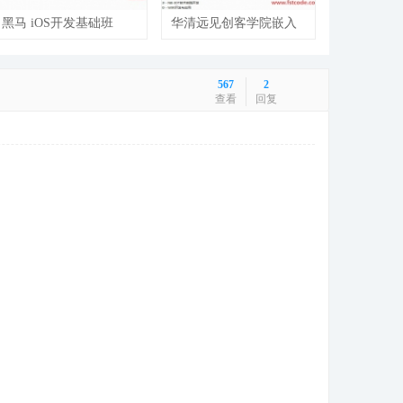
黑马 iOS开发基础班
华清远见创客学院嵌入
+就业班（100天完整
式从入门到精通
版）
567
2
查看
回复