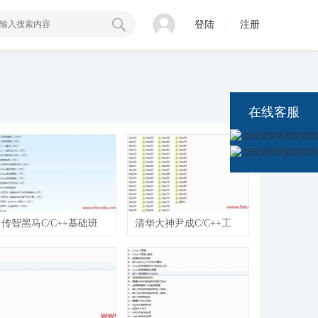
登陆
注册
在线客服
传智黑马C/C++基础班
清华大神尹成C/C++工
+就业班（完整版）
程师基础+就业课程
（93