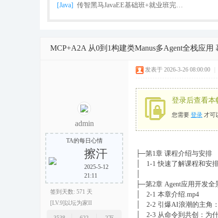
[Java]
传智黑马JavaEE基础班+就业班完整版（2018
MCP+A2A 从0到1构建类Manus多Agent全栈应用
栈
发表于 2026-3-26 08:00:00
|
登录后查看本
您需要
登录
才可
admin
TA的每日心情
擦汗
├─第1章 课程介绍与安排
程
│ 1-1 快速了解课程和安排.
2025-5-12
│
21:11
├─第2章 Agent应用开
签到天数: 571 天
│ 2-1 本章介绍.mp4
[LV.9]以坛为家II
│ 2-2 引爆AI浪潮的主角
│ 2-3 从命令到共创：为什