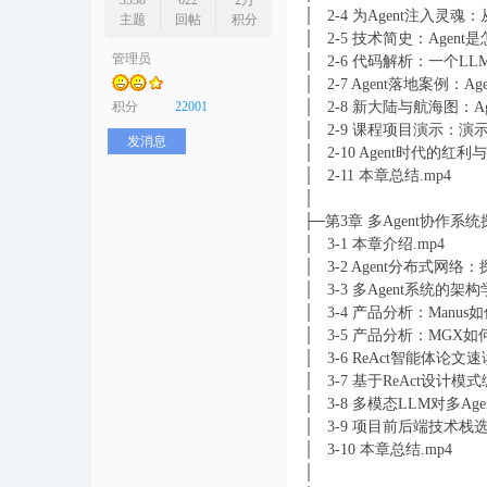
3538
622
2万
│ 2-4 为Agent注入灵
主题
回帖
积分
│ 2-5 技术简史：Agen
管理员
│ 2-6 代码解析：一个L
│ 2-7 Agent落地案例：A
序
积分
22001
│ 2-8 新大陆与航海图：A
│ 2-9 课程项目演示：演
发消息
│ 2-10 Agent时代的红
│ 2-11 本章总结.mp4
│
├─第3章 多Agent协作系
│ 3-1 本章介绍.mp4
│ 3-2 Agent分布式网络：
│ 3-3 多Agent系统的架
员
│ 3-4 产品分析：Man
│ 3-5 产品分析：MGX
│ 3-6 ReAct智能体论文
│ 3-7 基于ReAct设计模
│ 3-8 多模态LLM对多Ag
│ 3-9 项目前后端技术栈
│ 3-10 本章总结.mp4
│