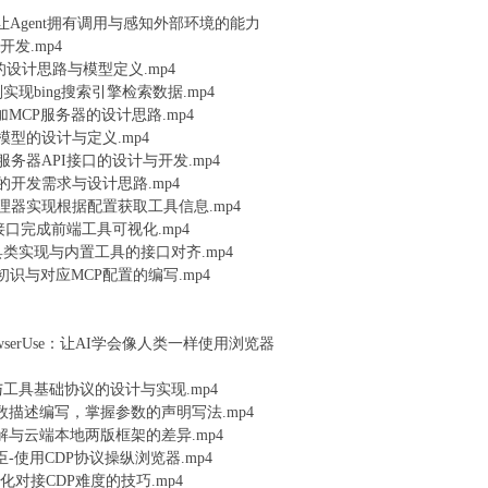
让Agent拥有调用与感知外部环境的能力
开发.mp4
工具的设计思路与模型定义.mp4
+正则实现bing搜索引擎检索数据.mp4
态添加MCP服务器的设计思路.mp4
置模型的设计与定义.mp4
P服务器API接口的设计与开发.mp4
器的开发需求与设计思路.mp4
端管理器实现根据配置获取工具信息.mp4
PI接口完成前端工具可视化.mp4
工具类实现与内置工具的接口对齐.mp4
工具的初识与对应MCP配置的编写.mp4
与BrowserUse：让AI学会像人类一样使用浏览器
览器与工具基础协议的设计与实现.mp4
参数描述编写，掌握参数的声明写法.mp4
e初步了解与云端本地两版框架的差异.mp4
背后功臣-使用CDP协议操纵浏览器.mp4
介与简化对接CDP难度的技巧.mp4