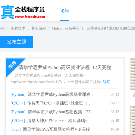
论坛
编程技术
其它编程
Midjourney新手入门，从零基础到精通AI绘画的实战教程
发布主题
真
›
›
›
清华学霸尹成Python高级就业课程112天完整
清华学霸尹成Python基础视频（27天完整版）
http://www.fstcode.com/thread-117-1-1.html 清华学霸尹成Py
详细
[Python]
清华学霸尹成Python高级就业课程112天完整
08-12
[C/C++]
传智黑马C/C++基础班+就业班（完整版）
08-21
[Python]
清华学霸尹成Python基础视频（27天完整版课
08-12
全
[C/C++]
清华大神尹成C/C++工程师基础+就业课程（93
08-19
[Java]
图灵学院JAVA互联网架构师VIP课程
10-20