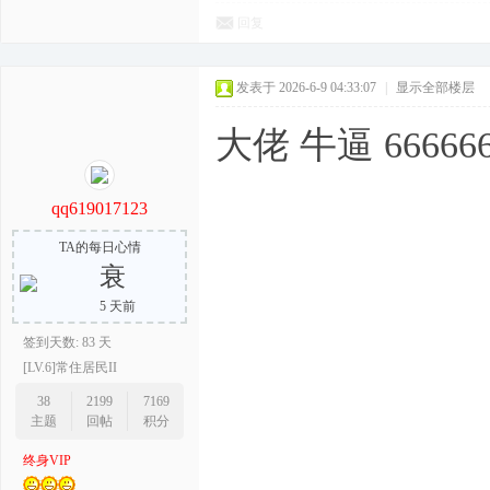
回复
发表于 2026-6-9 04:33:07
|
显示全部楼层
大佬 牛逼 66666
qq619017123
TA的每日心情
衰
5 天前
签到天数: 83 天
[LV.6]常住居民II
38
2199
7169
主题
回帖
积分
终身VIP