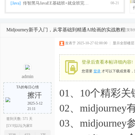
[Java]
传智黑马JavaEE基础班+就业班完整版（2018
08-21
Midjourney新手入门，从零基础到精通AI绘画的实战教程
[复制
栈
发表于 2025-10-27 02:00:00
|
显示全部楼层
登录后查看本帖详细内容!
您需要
登录
才可以下载或查看，
admin
TA的每日心情
01、10个精彩关键
擦汗
程
2025-5-12
02、midjour
21:11
签到天数: 571 天
03、midjourne
[LV.9]以坛为家II