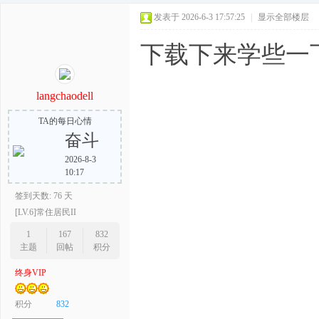
发表于 2026-6-3 17:57:25
|
显示全部楼层
下载下来学些一
langchaodell
TA的每日心情
奋斗
2026-8-3
10:17
签到天数: 76 天
[LV.6]常住居民II
1
167
832
主题
回帖
积分
终身VIP
积分
832