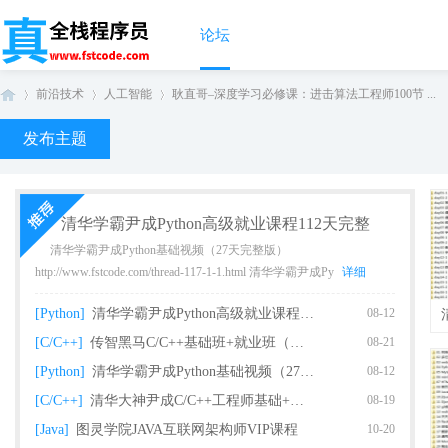
论坛
前沿技术
人工智能
耿直哥–深度学习必修课：进击算法工程师100节 ...
发布主题
真
›
›
›
清华学霸尹成Python高级就业课程112天完整
清华学霸尹成Python基础视频（27天完整版）
http://www.fstcode.com/thread-117-1-1.html 清华学霸尹成Py
详细
[Python]
清华学霸尹成Python高级就业课程112天完整
08-12
[C/C++]
传智黑马C/C++基础班+就业班（完整版）
08-21
[Python]
清华学霸尹成Python基础视频（27天完整版课
08-12
全
[C/C++]
清华大神尹成C/C++工程师基础+就业课程（93
08-19
[Java]
图灵学院JAVA互联网架构师VIP课程
10-20