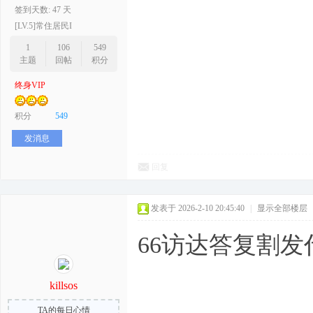
签到天数: 47 天
[LV.5]常住居民I
1
106
549
主题
回帖
积分
终身VIP
积分
549
发消息
回复
发表于 2026-2-10 20:45:40
|
显示全部楼层
66访达答复割
killsos
TA的每日心情