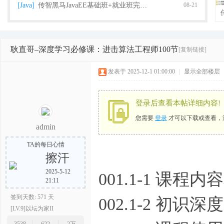
[Java]
传智黑马JavaEE基础班+就业班完整版（2018
08-21
耿直哥–深度学习必修课：进击算法工程师100节
[复制链接]
栈
发表于 2025-12-1 01:00:00
|
显示全部楼层
登录后查看本帖详细内容!
您需要
登录
才可以下载或查看，
admin
TA的每日心情
擦汗
程
2025-5-12
001.1-1 课程内
21:11
签到天数: 571 天
002.1-2 初识深
[LV.9]以坛为家II