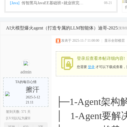
[Java]
传智黑马JavaEE基础班+就业班完整版（2018
08-21
AI大模型爆火agent（打造专属的LLM智能体）迪哥-2025
[复制
栈
发表于 2025-11-7 11:00:00
|
显示全部楼层
登录后查看本帖详细内容!
您需要
登录
才可以下载或查看，
admin
TA的每日心情
擦汗
程
2025-5-12
├─1-Agent
21:11
签到天数: 571 天
│ 1-Agent要
[LV.9]以坛为家II