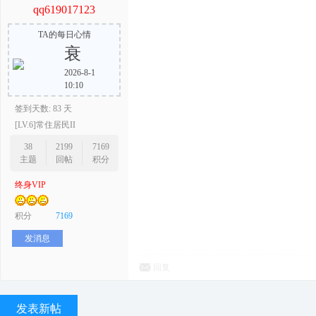
qq619017123
TA的每日心情
衰
2026-8-1
10:10
签到天数: 83 天
[LV.6]常住居民II
38
2199
7169
主题
回帖
积分
终身VIP
积分
7169
发消息
回复
发表新帖