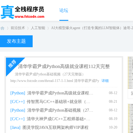
论坛
前沿技术
人工智能
AI大模型爆火agent（打造专属的LLM智能体）迪哥-2025
发布主题
真
›
›
›
清华学霸尹成Python高级就业课程112天完整
清华学霸尹成Python基础视频（27天完整版）
http://www.fstcode.com/thread-117-1-1.html 清华学霸尹成Py
详细
[Python]
清华学霸尹成Python高级就业课程112天完整
08-12
[C/C++]
传智黑马C/C++基础班+就业班（完整版）
08-21
[Python]
清华学霸尹成Python基础视频（27天完整版课
08-12
全
[C/C++]
清华大神尹成C/C++工程师基础+就业课程（93
08-19
[Java]
图灵学院JAVA互联网架构师VIP课程
10-20