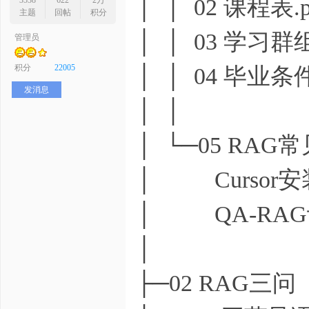
│ │ 02 课程表.p
3538
622
2万
主题
回帖
积分
│ │ 03 学习群
管理员
序
积分
22005
│ │ 04 毕业条件
发消息
│ │
│ └─05 RA
│ Cursor安
员
│ QA-RAG训
│
├─02 RAG三问