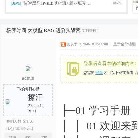
[Java]
传智黑马JavaEE基础班+就业班完整版（2018
08-21
极客时间-大模型 RAG 进阶实战营
[复制链接]
栈
发表于 2025-6-18 08:00:00
|
显示全部楼层
登录后查看本帖详细内容!
您需要
登录
才可以下载或查看，
admin
TA的每日心情
擦汗
程
2025-5-12
├─01 学习手册
21:11
签到天数: 571 天
│ │ 01 欢迎来
[LV.9]以坛为家II