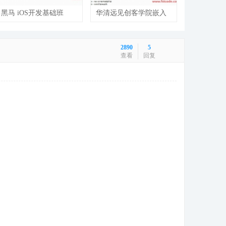
黑马 iOS开发基础班
华清远见创客学院嵌入
+就业班（100天完整
式从入门到精通
版）
2890
5
查看
回复