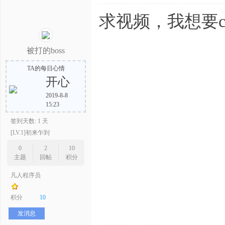
求视频，我想要
被打的boss
TA的每日心情
开心
2019-8-8
15:23
签到天数: 1 天
[LV.1]初来乍到
0
2
10
主题
回帖
积分
凡人程序员
积分
10
发消息