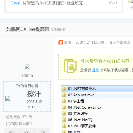
[Java]
传智黑马JavaEE基础班+就业班完整版（2018
08-21
如鹏网C# .Net提高班
[复制链接]
栈
发表于 2019-1-24 14:15:00
|
显示全部楼层
登录后查看本帖详细内容!
您需要
登录
才可以下载或查看，
admin
TA的每日心情
擦汗
程
2025-5-12
21:11
签到天数: 571 天
[LV.9]以坛为家II