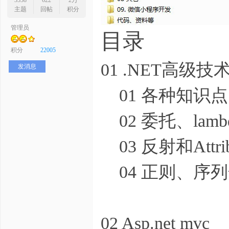
3538
622
2万
主题
回帖
积分
管理员
目录
序
积分
22005
01 .NET高级技
发消息
01 各种知识点
02 委托、lam
03 反射和Attrib
员
04 正则、序列
02 Asp.net mvc