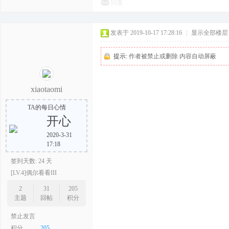
回复
发表于 2019-10-17 17:28:16
|
显示全部楼层
提示:
作者被禁止或删除 内容自动屏蔽
xiaotaomi
TA的每日心情
开心
2020-3-31
17:18
签到天数: 24 天
[LV.4]偶尔看看III
2
31
205
主题
回帖
积分
禁止发言
积分
205