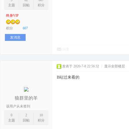
3
82
607
主题
回帖
积分
终身VIP
序
积分
607
发消息
回复
发表于 2020-7-8 22:56:32
|
显示全部楼层
B站过来看的
员
狼群里的羊
该用户从未签到
0
2
10
主题
回帖
积分