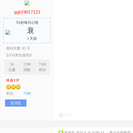
qq619017123
TA的每日心情
衰
5 天前
签到天数: 83 天
[LV.6]常住居民II
38
2199
7169
主题
回帖
积分
终身VIP
积分
7169
发消息
回复
发表于 2020-9-26 16:06:33
|
显示全部楼层