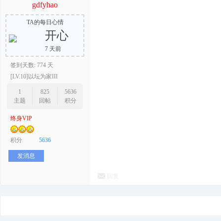
gdfyhao
TA的每日心情
开心
7 天前
签到天数: 774 天
[LV.10]以坛为家III
1
825
5636
主题
回帖
积分
终身VIP
积分
5636
发消息
回复