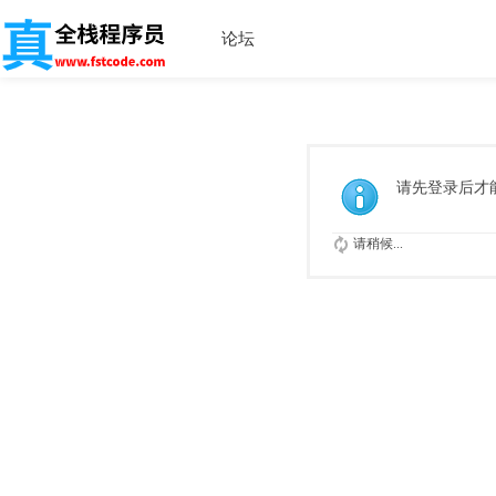
论坛
请先登录后才
请稍候...