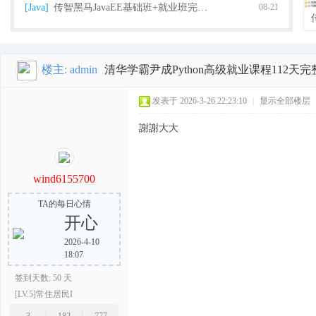
[Java]
传智黑马JavaEE基础班+就业班完整版（2018
08-21
楼主:
admin
清华学霸尹成Python高级就业课程112天完整
栈
发表于 2026-3-26 22:23:10
|
显示全部楼层
謝謝大大
wind6155700
TA的每日心情
开心
程
2026-4-10
18:07
签到天数: 50 天
[LV.5]常住居民I