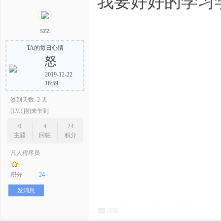
我要好好的学习
szz
TA的每日心情
怒
2019-12-22
16:59
签到天数: 2 天
[LV.1]初来乍到
0
4
24
主题
回帖
积分
凡人程序员
积分
24
发消息
回复