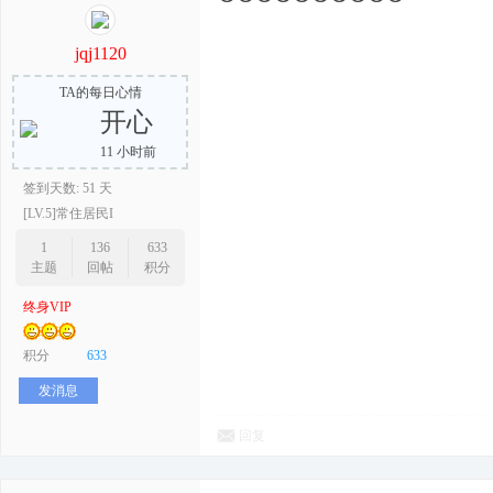
jqj1120
TA的每日心情
开心
11 小时前
签到天数: 51 天
[LV.5]常住居民I
1
136
633
主题
回帖
积分
终身VIP
积分
633
发消息
回复