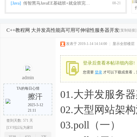
[Java]
传智黑马JavaEE基础班+就业班完整版（2018
08-21
C++教程网 大并发高性能高可用可伸缩性服务器开发
[复制链接]
栈
发表于 2019-1-14 14:14:00
|
显示全部楼层
登录后查看本帖详细内容!
您需要
登录
才可以下载或查看，
admin
TA的每日心情
01.大并发服务
擦汗
程
2025-5-12
02.大型网站架
21:11
签到天数: 571 天
03.poll（一）
[LV.9]以坛为家II