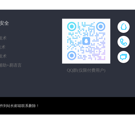
安全
技术
i技术
技术
辅助+易语言
QQ群(仅限付费用户)
邮件到站长邮箱联系删除！