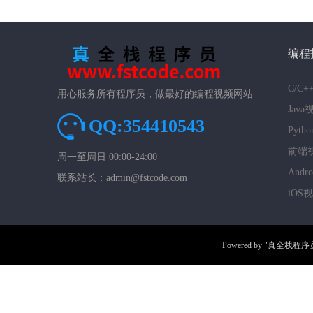
编程
C/C
用心服务所有程序员，做最好的编程视频网站
Jav
QQ:354410543
Pyt
前端
周一至周日 00:00-24:00
And
联系站长：admin@fstcode.com
iOS
Powered by
"真全栈程序