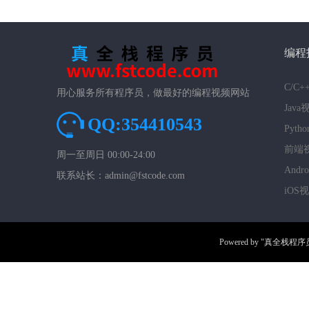
编程
C/C
用心服务所有程序员，做最好的编程视频网站
Jav
QQ:354410543
Pyt
前端
周一至周日 00:00-24:00
And
联系站长：admin@fstcode.com
iOS
Powered by
"真全栈程序