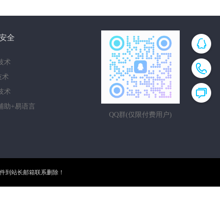
安全
技术
i技术
技术
辅助+易语言
QQ群(仅限付费用户)
邮件到站长邮箱联系删除！