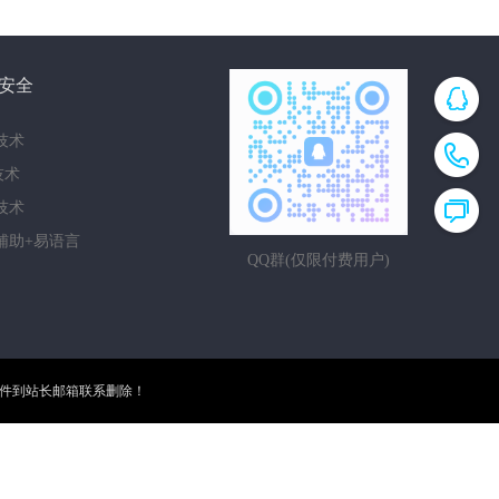
安全
技术
i技术
技术
辅助+易语言
QQ群(仅限付费用户)
邮件到站长邮箱联系删除！