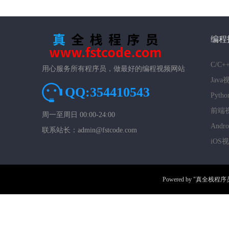
编程
C/C
用心服务所有程序员，做最好的编程视频网站
Jav
QQ:354410543
Pyt
前端
周一至周日 00:00-24:00
And
联系站长：admin@fstcode.com
iOS
Powered by
"真全栈程序