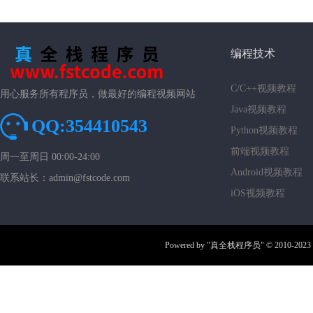
编程技术
C/C++视频教程
用心服务所有程序员，做最好的编程视频网站
Java视频教程
QQ:354410543
Python视频教程
前端视频教程
周一至周日 00:00-24:00
Android视频教程
联系站长：admin@fstcode.com
iOS视频教程
Powered by
"真全栈程序员"
© 2010-2023