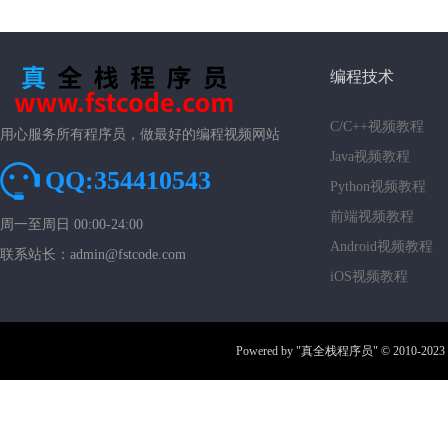
编程技术
C/C++视频教程
用心服务所有程序员，做最好的编程视频网站
Java视频教程
QQ:354410543
Python视频教程
前端视频教程
周一至周日 00:00-24:00
Android视频教程
联系站长：admin@fstcode.com
iOS视频教程
Powered by
"真全栈程序员"
© 2010-2023