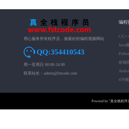
编程
C/C
用心服务所有程序员，做最好的编程视频网站
Jav
QQ:354410543
Pyt
前端
周一至周日 00:00-24:00
And
联系站长：admin@fstcode.com
iOS
Powered by
"真全栈程序