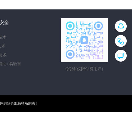
安全
技术
i技术
技术
辅助+易语言
QQ群(仅限付费用户)
邮件到站长邮箱联系删除！