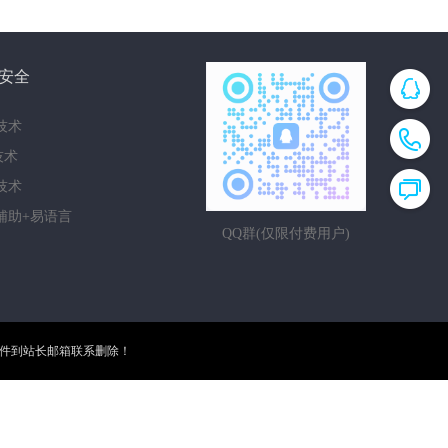
安全
技术
i技术
技术
辅助+易语言
QQ群(仅限付费用户)
邮件到站长邮箱联系删除！