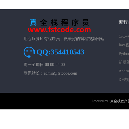
编程
C/C
用心服务所有程序员，做最好的编程视频网站
Jav
QQ:354410543
Pyt
前端
周一至周日 00:00-24:00
And
联系站长：admin@fstcode.com
iOS
Powered by
"真全栈程序