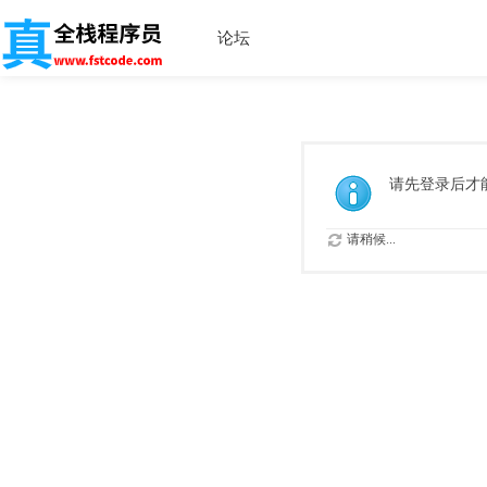
论坛
请先登录后才
请稍候...