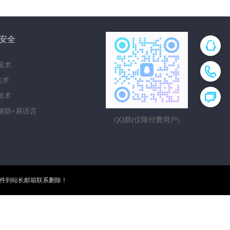
安全
技术
i技术
技术
辅助+易语言
QQ群(仅限付费用户)
邮件到站长邮箱联系删除！