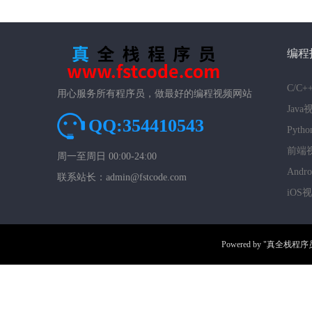
编程
C/C
用心服务所有程序员，做最好的编程视频网站
Jav
QQ:354410543
Pyt
前端
周一至周日 00:00-24:00
And
联系站长：admin@fstcode.com
iOS
Powered by
"真全栈程序