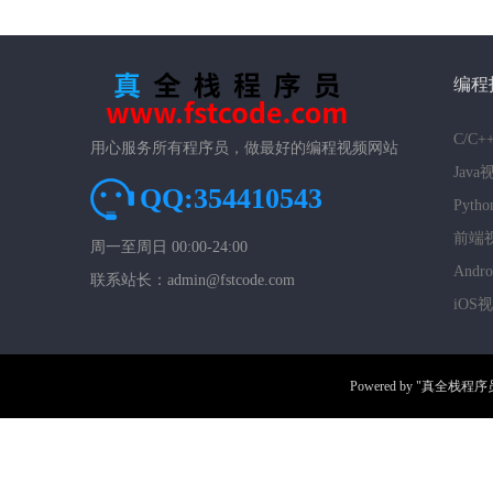
编程
C/C
用心服务所有程序员，做最好的编程视频网站
Jav
QQ:354410543
Pyt
前端
周一至周日 00:00-24:00
And
联系站长：admin@fstcode.com
iOS
Powered by
"真全栈程序