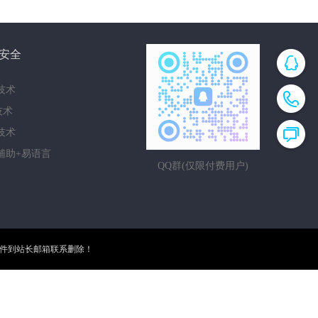
安全
技术
i技术
技术
辅助+易语言
QQ群(仅限付费用户)
邮件到站长邮箱联系删除！