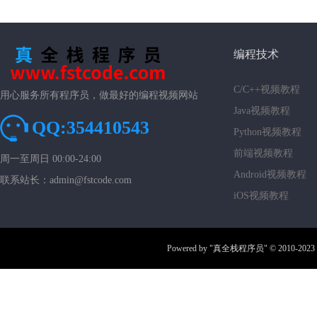
编程技术
C/C++视频教程
用心服务所有程序员，做最好的编程视频网站
Java视频教程
QQ:354410543
Python视频教程
前端视频教程
周一至周日 00:00-24:00
Android视频教程
联系站长：admin@fstcode.com
iOS视频教程
Powered by
"真全栈程序员"
© 2010-2023