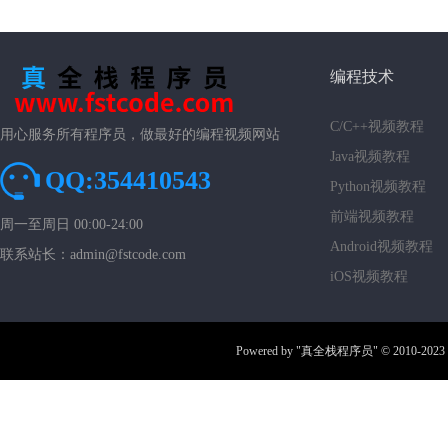
编程技术
C/C++视频教程
用心服务所有程序员，做最好的编程视频网站
Java视频教程
QQ:354410543
Python视频教程
前端视频教程
周一至周日 00:00-24:00
Android视频教程
联系站长：admin@fstcode.com
iOS视频教程
Powered by
"真全栈程序员"
© 2010-2023