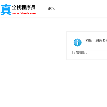
论坛
抱歉，您需要
请稍候...