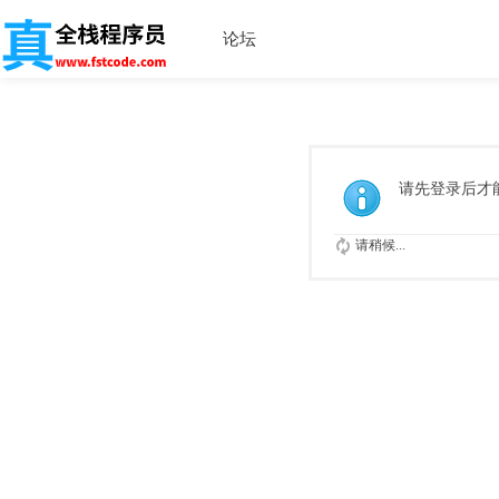
论坛
请先登录后才
请稍候...