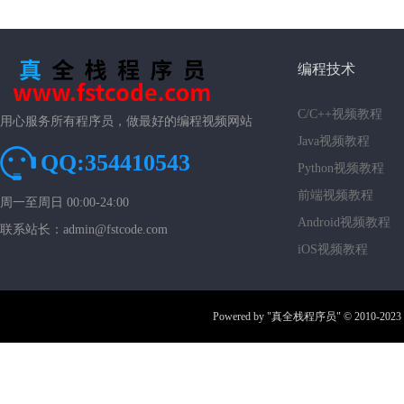
编程技术
C/C++视频教程
用心服务所有程序员，做最好的编程视频网站
Java视频教程
QQ:354410543
Python视频教程
前端视频教程
周一至周日 00:00-24:00
Android视频教程
联系站长：admin@fstcode.com
iOS视频教程
Powered by
"真全栈程序员"
© 2010-2023