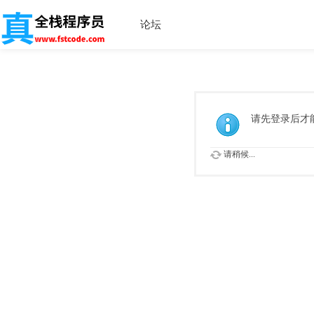
论坛
请先登录后才
请稍候...