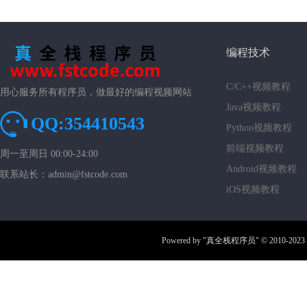
编程技术
C/C++视频教程
用心服务所有程序员，做最好的编程视频网站
Java视频教程
QQ:354410543
Python视频教程
前端视频教程
周一至周日 00:00-24:00
Android视频教程
联系站长：admin@fstcode.com
iOS视频教程
Powered by
"真全栈程序员"
© 2010-2023