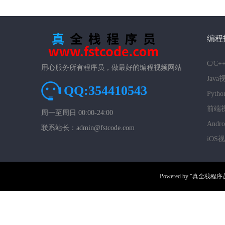
编程
C/C
用心服务所有程序员，做最好的编程视频网站
Jav
QQ:354410543
Pyt
前端
周一至周日 00:00-24:00
And
联系站长：admin@fstcode.com
iOS
Powered by
"真全栈程序