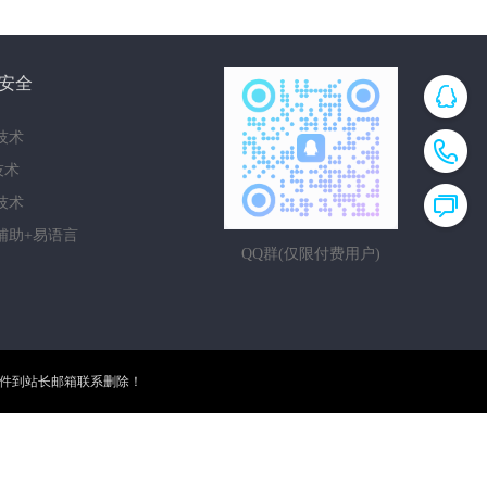
安全
技术
i技术
技术
辅助+易语言
QQ群(仅限付费用户)
邮件到站长邮箱联系删除！