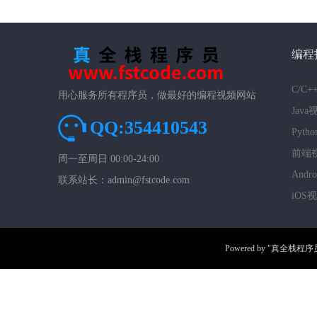
编程
C/C
用心服务所有程序员，做最好的编程视频网站
Jav
QQ:354410543
Pyt
前端
周一至周日 00:00-24:00
And
联系站长：admin@fstcode.com
iOS
Powered by
"真全栈程序