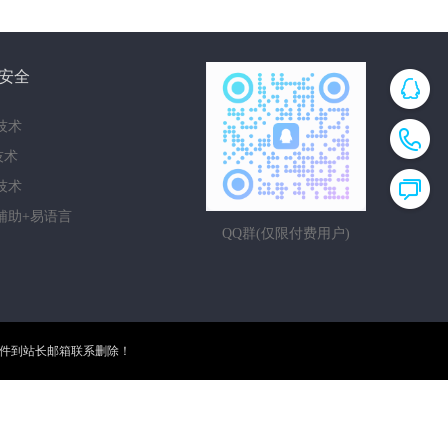
安全
技术
i技术
技术
辅助+易语言
QQ群(仅限付费用户)
邮件到站长邮箱联系删除！