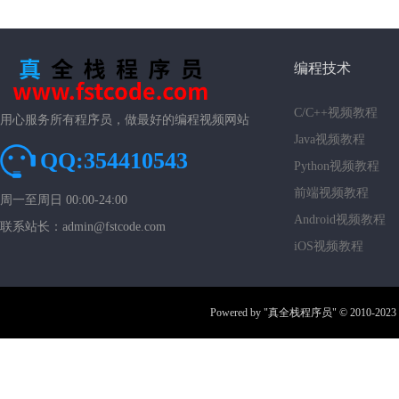
编程技术
C/C++视频教程
用心服务所有程序员，做最好的编程视频网站
Java视频教程
QQ:354410543
Python视频教程
前端视频教程
周一至周日 00:00-24:00
Android视频教程
联系站长：admin@fstcode.com
iOS视频教程
Powered by
"真全栈程序员"
© 2010-2023