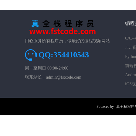
编程
C/C
用心服务所有程序员，做最好的编程视频网站
Jav
QQ:354410543
Pyt
前端
周一至周日 00:00-24:00
And
联系站长：admin@fstcode.com
iOS
Powered by
"真全栈程序