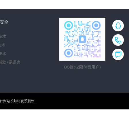
安全
技术
i技术
技术
辅助+易语言
QQ群(仅限付费用户)
邮件到站长邮箱联系删除！