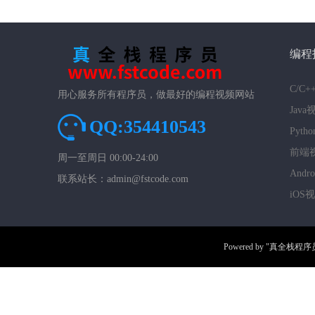
编程
C/C
用心服务所有程序员，做最好的编程视频网站
Jav
QQ:354410543
Pyt
前端
周一至周日 00:00-24:00
And
联系站长：admin@fstcode.com
iOS
Powered by
"真全栈程序