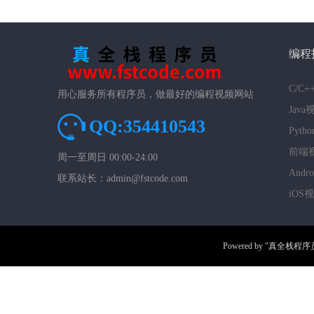
编程
C/C
用心服务所有程序员，做最好的编程视频网站
Jav
QQ:354410543
Pyt
前端
周一至周日 00:00-24:00
And
联系站长：admin@fstcode.com
iOS
Powered by
"真全栈程序