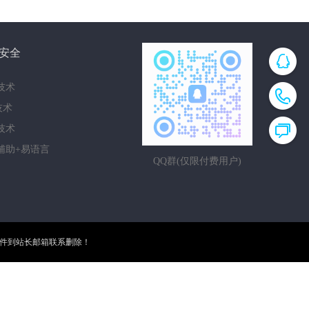
安全
技术
i技术
技术
辅助+易语言
QQ群(仅限付费用户)
邮件到站长邮箱联系删除！